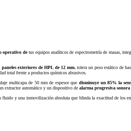
o operativo de
tus equipos analíticos de espectrometría de masas, integ
y
paneles exteriores de HPL de 12 mm
, tolera un peso estático de h
d total frente a productos químicos abrasivos.
lindaje multicapa de 50 mm de espesor que
disminuye un 85% la sens
un extractor automático y un dispositivo de
alarma progresiva sonor
 fluido y una inmovilización absoluta que blinda la exactitud de los e