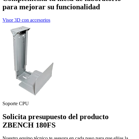
para mejorar su funcionalidad
Visor 3D con accesorios
Soporte CPU
R
Solicita presupuesto del producto
ZBENCH 180FS
Nuestro equipo técnico te asesora en cada paso para que elijas la