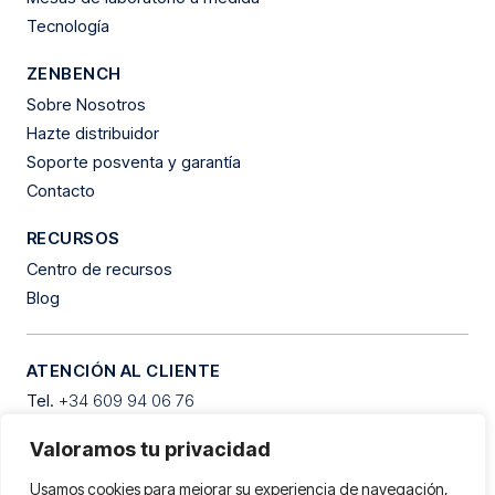
Tecnología
ZENBENCH
Sobre Nosotros
Hazte distribuidor
Soporte posventa y garantía
Contacto
RECURSOS
Centro de recursos
Blog
ATENCIÓN AL CLIENTE
Tel.
+34 609 94 06 76
Horario:
De lunes a viernes de 9:00h a 13:00h y de 15:30h a
Valoramos tu privacidad
19:30h
Dirección:
C/Clementina Arderiu, 8 Polígono Industrial Les
Usamos cookies para mejorar su experiencia de navegación,