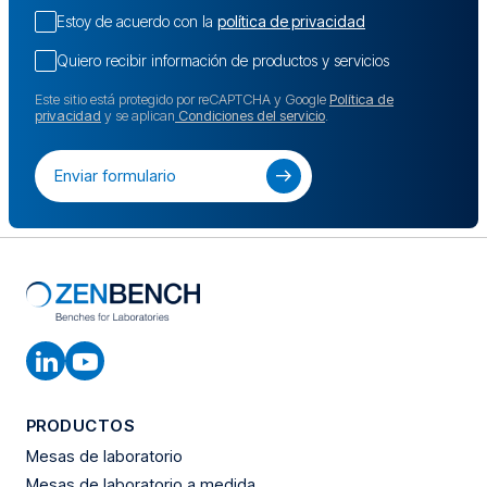
Estoy de acuerdo con la
política de privacidad
Quiero recibir información de productos y servicios
Este sitio está protegido por reCAPTCHA y Google
Política de
privacidad
y se aplican
Condiciones del servicio
.
PRODUCTOS
Mesas de laboratorio
Mesas de laboratorio a medida