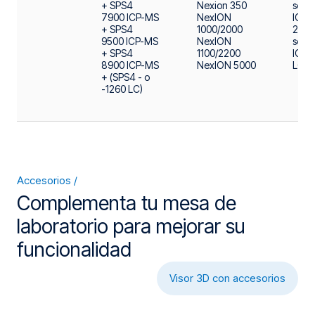
+ SPS4
Nexion 350
serie
7900 ICP-MS
NexION
ICP-
+ SPS4
1000/2000
2040
9500 ICP-MS
NexION
serie
+ SPS4
1100/2200
ICP-
8900 ICP-MS
NexION 5000
LC-I
+ (SPS4 - o
-1260 LC)
Accesorios
Complementa tu mesa de
laboratorio para mejorar su
funcionalidad
Visor 3D con accesorios