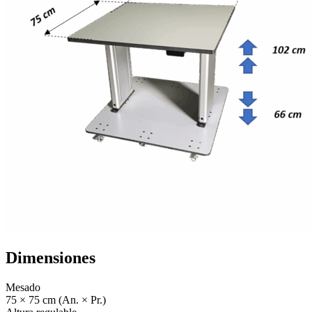
Dimensiones
Mesado
75 × 75 cm (An. × Pr.)