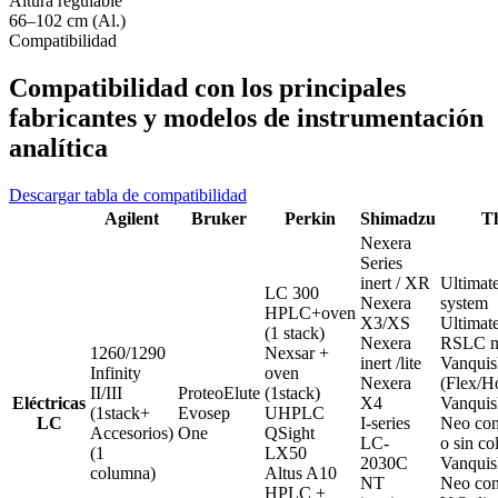
Altura regulable
66–102 cm (Al.)
Compatibilidad
Compatibilidad con los principales
fabricantes y modelos de instrumentación
analítica
Descargar tabla de compatibilidad
Agilent
Bruker
Perkin
Shimadzu
T
Nexera
Series
inert / XR
Ultimat
LC 300
Nexera
system
HPLC+oven
X3/XS
Ultimat
(1 stack)
Nexera
RSLC n
1260/1290
Nexsar +
inert /lite
Vanqui
Infinity
oven
Nexera
(Flex/H
II/III
ProteoElute
(1stack)
Eléctricas
X4
Vanqui
(1stack+
Evosep
UHPLC
LC
I-series
Neo co
Accesorios)
One
QSight
LC-
o sin c
(1
LX50
2030C
Vanqui
columna)
Altus A10
NT
Neo co
HPLC +