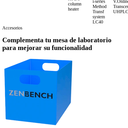
i-series
V.Onli
column
Method
Transc
heater
Transf
UHPL
system
LC40
Accesorios
Complementa tu mesa de laboratorio
para mejorar su funcionalidad