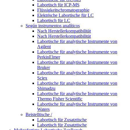
Labortisch für ICP-MS
Flüssigkeitschromatographie
Elektrische Labortische für LC
Labortisch für LC
Según instrumentos analíticos
Nach Herstellerkompatibilität
Nach Herstellerkompatibilität
Labortische für analytische Instrumente von
Agilent
Labortische für analytische Instrumente von
PerkinElmer
Labortische für analytische Instrumente von
Bruker
Labortische für analytische Instrumente von
Sciex
Labortische für analytische Instrumente von
Shimadzu
Labortische für analytische Instrumente von
Thermo Fisher Scientific
Labortische für analytische Instrumente von
Waters
Beistelltische /
Labortisch für Zusatztische
Labortisch für Zusatztische