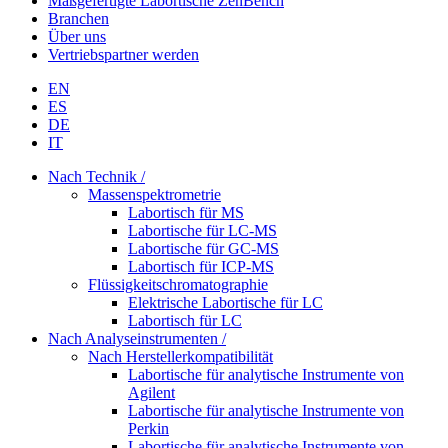
Maßgefertigte Labortische ZenBench
Branchen
Über uns
Vertriebspartner werden
EN
ES
DE
IT
Nach Technik /
Massenspektrometrie
Labortisch für MS
Labortische für LC-MS
Labortische für GC-MS
Labortisch für ICP-MS
Flüssigkeitschromatographie
Elektrische Labortische für LC
Labortisch für LC
Nach Analyseinstrumenten /
Nach Herstellerkompatibilität
Labortische für analytische Instrumente von
Agilent
Labortische für analytische Instrumente von
Perkin
Labortische für analytische Instrumente von