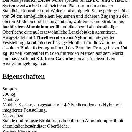
Der Analysentisch
Z4580
wurde speziell für
HPLC- und UHPLC-
Systeme
entwickelt und bietet eine Plattform mit maximaler
Stabilität, Robustheit und Widerstandsfähigkeit. Seine geringe Höhe
von
50 cm
ermöglicht einen bequemen und sicheren Zugang zu den
oberen Modulen und Lösungsmitteln, während seine Struktur aus
hochfestem Aluminiumprofil
und die chemikalienbeständige
Oberfläche eine außergewöhnliche Langlebigkeit garantieren.
Ausgestattet mit
4 Nivellierrollen aus Nylon
mit integrierter
Feststellung, kombiniert er flüssige Mobilität für die Wartung mit
absoluter Bodenfixierung während des Betriebs. Er trägt bis zu
200
kg
, ist voll kompatibel mit den führenden Marken auf dem Markt
und passt sich mit
3 Jahren Garantie
den anspruchsvollsten
Analyseumgebungen an.
Eigenschaften
Support
200 kg.
Montage
Mobiles System, ausgestattet mit 4 Nivellierrollen aus Nylon mit
integrierter Feststellung.
Materialien
Stabile und robuste Struktur aus hochfestem Aluminiumprofil mit
chemikalienbeständiger Oberfläche.
Weitere Merkmale