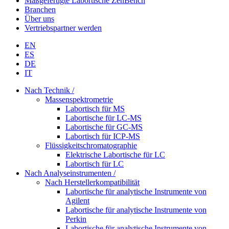
Maßgefertigte Labortische ZenBench
Branchen
Über uns
Vertriebspartner werden
EN
ES
DE
IT
Nach Technik /
Massenspektrometrie
Labortisch für MS
Labortische für LC-MS
Labortische für GC-MS
Labortisch für ICP-MS
Flüssigkeitschromatographie
Elektrische Labortische für LC
Labortisch für LC
Nach Analyseinstrumenten /
Nach Herstellerkompatibilität
Labortische für analytische Instrumente von
Agilent
Labortische für analytische Instrumente von
Perkin
Labortische für analytische Instrumente von