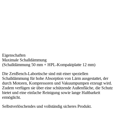
Eigenschaften
E
Maximale Schalldämmung
E
(Schalldämmung 50 mm + HPL-Kompaktplatte 12 mm)
D
Die ZenBench-Labortische sind mit einer speziellen
o
Schalldämmung für hohe Absorption von Lärm ausgestattet, der
v
durch Motoren, Kompressoren und Vakuumpumpen erzeugt wird.
A
Zudem verfügen sie über eine schützende Außenfläche, die Schutz
D
bietet und eine einfache Reinigung sowie lange Haltbarkeit
A
ermöglicht.
Selbstverlöschendes und vollständig sicheres Produkt.