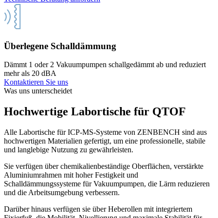
Überlegene Schalldämmung
Dämmt 1 oder 2 Vakuumpumpen schallgedämmt ab und reduziert
T
mehr als 20 dBA
Kontaktieren Sie uns
Was uns unterscheidet
Hochwertige Labortische für QTOF
Alle Labortische für ICP-MS-Systeme von ZENBENCH sind aus
hochwertigen Materialien gefertigt, um eine professionelle, stabile
und langlebige Nutzung zu gewährleisten.
Sie verfügen über chemikalienbeständige Oberflächen, verstärkte
Aluminiumrahmen mit hoher Festigkeit und
Schalldämmungssysteme für Vakuumpumpen, die Lärm reduzieren
und die Arbeitsumgebung verbessern.
Darüber hinaus verfügen sie über Heberollen mit integriertem
Fixierfuß, die Mobilität, Nivellierung und maximale Stabilität für