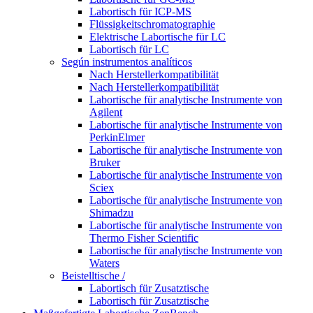
Labortisch für ICP-MS
Flüssigkeitschromatographie
Elektrische Labortische für LC
Labortisch für LC
Según instrumentos analíticos
Nach Herstellerkompatibilität
Nach Herstellerkompatibilität
Labortische für analytische Instrumente von
Agilent
Labortische für analytische Instrumente von
PerkinElmer
Labortische für analytische Instrumente von
Bruker
Labortische für analytische Instrumente von
Sciex
Labortische für analytische Instrumente von
Shimadzu
Labortische für analytische Instrumente von
Thermo Fisher Scientific
Labortische für analytische Instrumente von
Waters
Beistelltische /
Labortisch für Zusatztische
Labortisch für Zusatztische