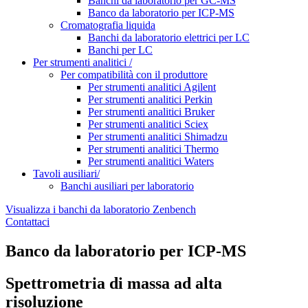
Banchi da laboratorio per GC-MS
Banco da laboratorio per ICP-MS
Cromatografia liquida
Banchi da laboratorio elettrici per LC
Banchi per LC
Per strumenti analitici /
Per compatibilità con il produttore
Per strumenti analitici Agilent
Per strumenti analitici Perkin
Per strumenti analitici Bruker
Per strumenti analitici Sciex
Per strumenti analitici Shimadzu
Per strumenti analitici Thermo
Per strumenti analitici Waters
Tavoli ausiliari/
Banchi ausiliari per laboratorio
Visualizza i banchi da laboratorio Zenbench
Contattaci
Banco da laboratorio per ICP-MS
Spettrometria di massa ad alta
risoluzione