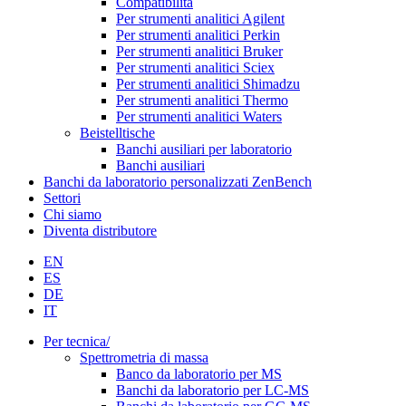
Compatibilità
Per strumenti analitici Agilent
Per strumenti analitici Perkin
Per strumenti analitici Bruker
Per strumenti analitici Sciex
Per strumenti analitici Shimadzu
Per strumenti analitici Thermo
Per strumenti analitici Waters
Beistelltische
Banchi ausiliari per laboratorio
Banchi ausiliari
Banchi da laboratorio personalizzati ZenBench
Settori
Chi siamo
Diventa distributore
EN
ES
DE
IT
Per tecnica/
Spettrometria di massa
Banco da laboratorio per MS
Banchi da laboratorio per LC-MS