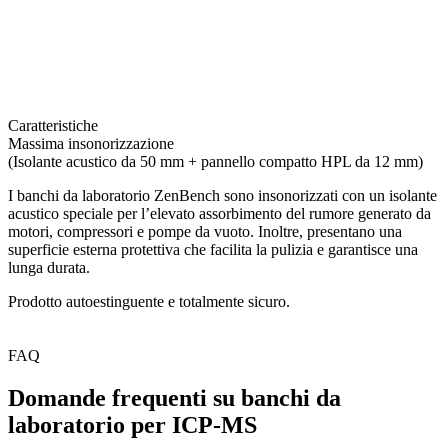
Caratteristiche
C
Massima insonorizzazione
F
(Isolante acustico da 50 mm + pannello compatto HPL da 12 mm)
I
I banchi da laboratorio ZenBench sono insonorizzati con un isolante
i
acustico speciale per l’elevato assorbimento del rumore generato da
i
motori, compressori e pompe da vuoto. Inoltre, presentano una
a
superficie esterna protettiva che facilita la pulizia e garantisce una
s
lunga durata.
p
Prodotto autoestinguente e totalmente sicuro.
FAQ
Domande frequenti su banchi da
laboratorio per ICP-MS