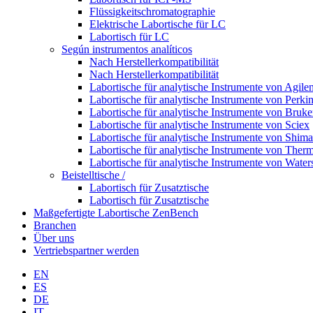
Flüssigkeitschromatographie
Elektrische Labortische für LC
Labortisch für LC
Según instrumentos analíticos
Nach Herstellerkompatibilität
Nach Herstellerkompatibilität
Labortische für analytische Instrumente von Agilen
Labortische für analytische Instrumente von Perki
Labortische für analytische Instrumente von Bruke
Labortische für analytische Instrumente von Sciex
Labortische für analytische Instrumente von Shim
Labortische für analytische Instrumente von Therm
Labortische für analytische Instrumente von Water
Beistelltische /
Labortisch für Zusatztische
Labortisch für Zusatztische
Maßgefertigte Labortische ZenBench
Branchen
Über uns
Vertriebspartner werden
EN
ES
DE
IT