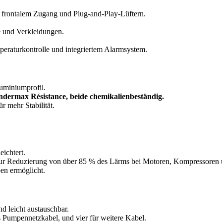
 frontalem Zugang und Plug-and-Play-Lüftern.
 und Verkleidungen.
peraturkontrolle und integriertem Alarmsystem.
uminiumprofil.
dermax Résistance, beide chemikalienbeständig.
r mehr Stabilität.
ichtert.
zur Reduzierung von über 85 % des Lärms bei Motoren, Kompressor
en ermöglicht.
d leicht austauschbar.
Pumpennetzkabel, und vier für weitere Kabel.