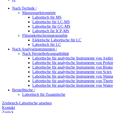
Nach Technik /
Massenspektrometrie
Labortisch für MS
Labortische für LC-MS
Labortische für GC-MS
Labortisch für ICP-MS
Flüssigkeitschromatographie
Elektrische Labortische für LC
Labortisch für LC
Nach Analyseinstrumenten /
Nach Herstellerkompatibilität
Labortische für analytische Instrumente von Agilen
Labortische für analytische Instrumente von Perki
Labortische für analytische Instrumente von Bruke
Labortische für analytische Instrumente von Sciex
Labortische für analytische Instrumente von Shim
Labortische für analytische Instrumente von Ther
Labortische für analytische Instrumente von Water
Beistelltische /
Labortisch für Zusatztische
Zenbench-Labortische ansehen
Kontakt
Zurück