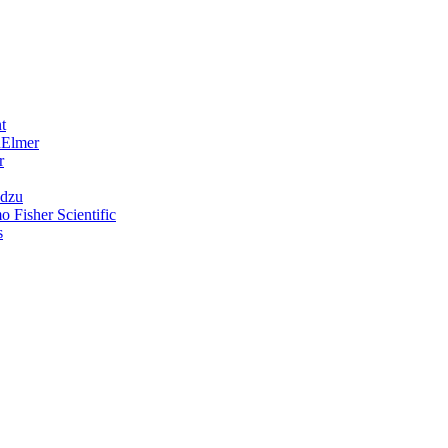
t
nElmer
r
adzu
o Fisher Scientific
s