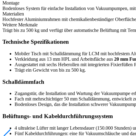
Montage
Bodenloses System für einfache Installation von Vakuumpumpen, mit
Materialien
Hochfester Aluminiumrahmen mit chemikalienbeständiger Oberfläche
Weitere Merkmale
Trägt bis zu 500 kg und verfügt über automatische Belüftung mit Tem
Technische Spezifikationen
Mobiler Tisch mit Schalldämmung für LCM mit hochfestem Al
Verkleidung aus 13 mm HPL und Arbeitsfläche aus
20 mm Fun
Ausgestattet mit sechs Heberollen mit integrierten Fixierfüßen fü
Trägt ein Gewicht von bis zu 500 kg.
Schalldämmfach
Zugangstür, die Installation und Wartung der Vakuumpumpe erle
Fach mit mehrschichtiger 50 mm Schalldämmung, entwickelt 
Bodenloses Design, das die Installation schwerer Vakuumpump
Belüftungs- und Kabeldurchführungssystem
4 ultraleise Lüfter mit langer Lebensdauer (150.000 Stunden) un
Fünf Kabeldurchführungen: eine für Vakuumschläuche und das 