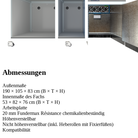
Abmessungen
Außenmaße
190 × 105 × 83 cm (B × T × H)
Innenmaße des Fachs
53 × 82 × 76 cm (B × T × H)
Arbeitsplatte
20 mm Fundermax Résistance chemikalienbeständig
Höhenverstellbar
Nicht höhenverstellbar (inkl. Heberollen mit Fixierfüßen)
Kompatibilität