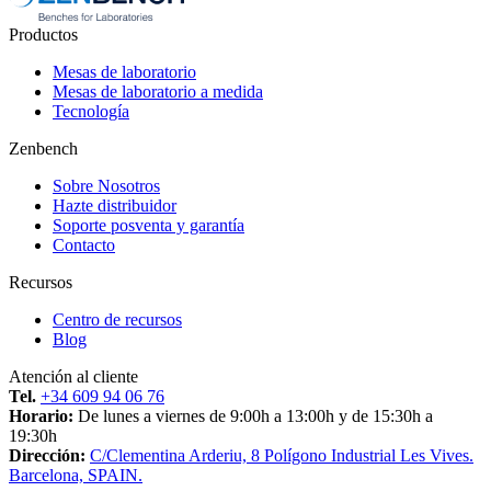
Productos
Mesas de laboratorio
Mesas de laboratorio a medida
Tecnología
Zenbench
Sobre Nosotros
Hazte distribuidor
Soporte posventa y garantía
Contacto
Recursos
Centro de recursos
Blog
Atención al cliente
Tel.
+34 609 94 06 76
Horario:
De lunes a viernes de 9:00h a 13:00h y de 15:30h a
19:30h
Dirección:
C/Clementina Arderiu, 8 Polígono Industrial Les Vives.
Barcelona, SPAIN.