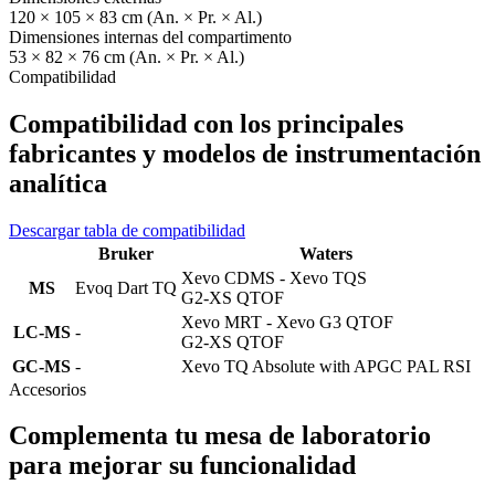
120 × 105 × 83 cm (An. × Pr. × Al.)
Dimensiones internas del compartimento
53 × 82 × 76 cm (An. × Pr. × Al.)
Compatibilidad
Compatibilidad con los principales
fabricantes y modelos de instrumentación
analítica
Descargar tabla de compatibilidad
Bruker
Waters
Xevo CDMS - Xevo TQS
MS
Evoq Dart TQ
G2-XS QTOF
Xevo MRT - Xevo G3 QTOF
LC-MS
-
G2-XS QTOF
GC-MS
-
Xevo TQ Absolute with APGC PAL RSI
Accesorios
Complementa tu mesa de laboratorio
para mejorar su funcionalidad