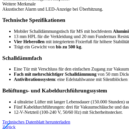
Weitere Merkmale
Akustischer Alarm und LED-Anzeige bei Überhitzung.
Technische Spezifikationen
Mobiler Schalldämmungstisch für MS mit hochfestem
Alumini
13 mm HPL für die Verkleidung und 20 mm Fundermax Resistanc
Vier Heberollen
mit integriertem Fixierfuß für höhere Stabilität
Trägt ein Gewicht von
bis zu 500 kg
.
Schalldämmfach
Eine Tür mit Verschluss für den einfachen Zugang zur Vaku
Fach mit mehrschichtiger Schalldämmung
von 50 mm Dicke
Antivibrationssystem
: eine Edelstahlwanne mit Silentblöcke
Belüftungs- und Kabeldurchführungssystem
4 ultraleise Lüfter mit langer Lebensdauer (150.000 Stunden) un
Fünf Kabeldurchführungen: drei für Vakuumschläuche und das 
12-V-Netzteil (100-240 V, 50/60 Hz) mit Sicherheitsstecker.
Technisches Datenblatt herunterladen
Zurück