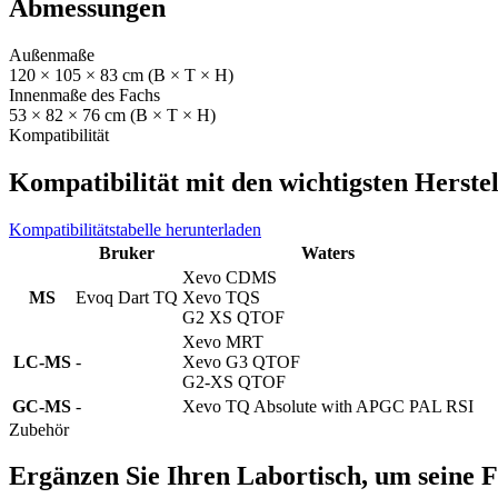
Abmessungen
Außenmaße
120 × 105 × 83 cm (B × T × H)
Innenmaße des Fachs
53 × 82 × 76 cm (B × T × H)
Kompatibilität
Kompatibilität mit den wichtigsten Herste
Kompatibilitätstabelle herunterladen
Bruker
Waters
Xevo CDMS
MS
Evoq Dart TQ
Xevo TQS
G2 XS QTOF
Xevo MRT
LC-MS
-
Xevo G3 QTOF
G2-XS QTOF
GC-MS
-
Xevo TQ Absolute with APGC PAL RSI
Zubehör
Ergänzen Sie Ihren Labortisch, um seine F