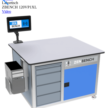
Labortisch
ZBENCH 120VP1XL
Video