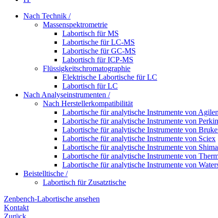
Nach Technik /
Massenspektrometrie
Labortisch für MS
Labortische für LC-MS
Labortische für GC-MS
Labortisch für ICP-MS
Flüssigkeitschromatographie
Elektrische Labortische für LC
Labortisch für LC
Nach Analyseinstrumenten /
Nach Herstellerkompatibilität
Labortische für analytische Instrumente von Agilen
Labortische für analytische Instrumente von Perki
Labortische für analytische Instrumente von Bruke
Labortische für analytische Instrumente von Sciex
Labortische für analytische Instrumente von Shim
Labortische für analytische Instrumente von Ther
Labortische für analytische Instrumente von Water
Beistelltische /
Labortisch für Zusatztische
Zenbench-Labortische ansehen
Kontakt
Zurück