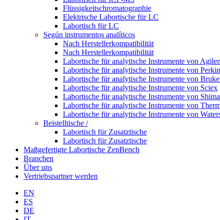
Flüssigkeitschromatographie
Elektrische Labortische für LC
Labortisch für LC
Según instrumentos analíticos
Nach Herstellerkompatibilität
Nach Herstellerkompatibilität
Labortische für analytische Instrumente von Agilen
Labortische für analytische Instrumente von Perki
Labortische für analytische Instrumente von Bruke
Labortische für analytische Instrumente von Sciex
Labortische für analytische Instrumente von Shim
Labortische für analytische Instrumente von Therm
Labortische für analytische Instrumente von Water
Beistelltische /
Labortisch für Zusatztische
Labortisch für Zusatztische
Maßgefertigte Labortische ZenBench
Branchen
Über uns
Vertriebspartner werden
EN
ES
DE
IT