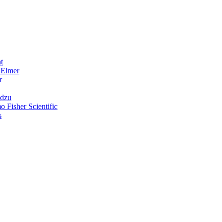
t
nElmer
r
adzu
o Fisher Scientific
s