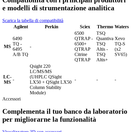
Compatibilità con i principali produttori
e modelli di strumentazione analitica
Scarica la tabella di compatibilità
Agilent
Perkin
Sciex
Thermo
Waters
6500
TSQ
6490
QTRAP -
Quantiva
Xevo
TQ -
6500+
TSQ
TQ-S
MS
-
6495
QTRAP
Altis -
(x2
A/B TQ
Citrine
TSQ
SV65)
QTRAP
Altis+
Qsight 220
LC/MS/MS
LC-
(UHPLC QSight
-
-
-
-
MS
LX50 + QSight LX50
Column Stability
Module)
Accessori
Complementa il tuo banco da laboratorio
per migliorarne la funzionalità
Visualizzatore 3D con accessori