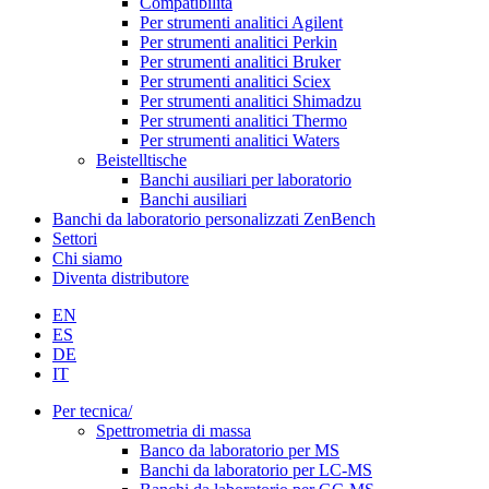
Compatibilità
Per strumenti analitici Agilent
Per strumenti analitici Perkin
Per strumenti analitici Bruker
Per strumenti analitici Sciex
Per strumenti analitici Shimadzu
Per strumenti analitici Thermo
Per strumenti analitici Waters
Beistelltische
Banchi ausiliari per laboratorio
Banchi ausiliari
Banchi da laboratorio personalizzati ZenBench
Settori
Chi siamo
Diventa distributore
EN
ES
DE
IT
Per tecnica/
Spettrometria di massa
Banco da laboratorio per MS
Banchi da laboratorio per LC-MS