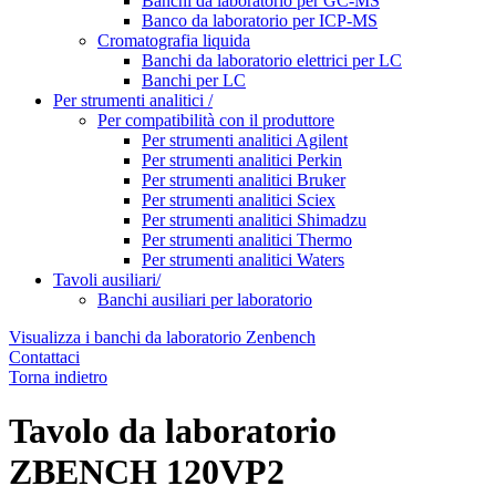
Banchi da laboratorio per GC-MS
Banco da laboratorio per ICP-MS
Cromatografia liquida
Banchi da laboratorio elettrici per LC
Banchi per LC
Per strumenti analitici /
Per compatibilità con il produttore
Per strumenti analitici Agilent
Per strumenti analitici Perkin
Per strumenti analitici Bruker
Per strumenti analitici Sciex
Per strumenti analitici Shimadzu
Per strumenti analitici Thermo
Per strumenti analitici Waters
Tavoli ausiliari/
Banchi ausiliari per laboratorio
Visualizza i banchi da laboratorio Zenbench
Contattaci
Torna indietro
Tavolo da laboratorio
ZBENCH 120VP2