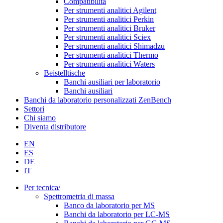
Compatibilità
Per strumenti analitici Agilent
Per strumenti analitici Perkin
Per strumenti analitici Bruker
Per strumenti analitici Sciex
Per strumenti analitici Shimadzu
Per strumenti analitici Thermo
Per strumenti analitici Waters
Beistelltische
Banchi ausiliari per laboratorio
Banchi ausiliari
Banchi da laboratorio personalizzati ZenBench
Settori
Chi siamo
Diventa distributore
EN
ES
DE
IT
Per tecnica/
Spettrometria di massa
Banco da laboratorio per MS
Banchi da laboratorio per LC-MS