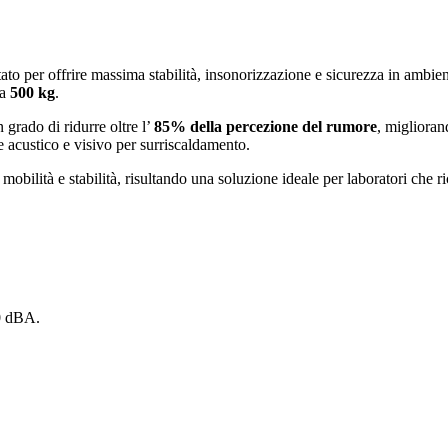
o per offrire massima stabilità, insonorizzazione e sicurezza in ambienti 
 a
500 kg
.
in grado di ridurre oltre l’
85% della percezione del rumore
, miglioran
e acustico e visivo per surriscaldamento.
e mobilità e stabilità, risultando una soluzione ideale per laboratori che r
0 dBA.