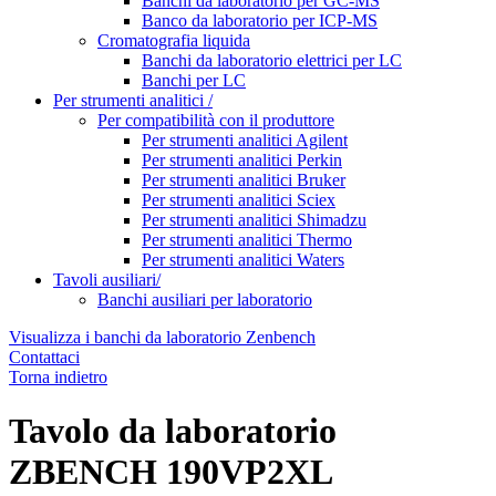
Banchi da laboratorio per GC-MS
Banco da laboratorio per ICP-MS
Cromatografia liquida
Banchi da laboratorio elettrici per LC
Banchi per LC
Per strumenti analitici /
Per compatibilità con il produttore
Per strumenti analitici Agilent
Per strumenti analitici Perkin
Per strumenti analitici Bruker
Per strumenti analitici Sciex
Per strumenti analitici Shimadzu
Per strumenti analitici Thermo
Per strumenti analitici Waters
Tavoli ausiliari/
Banchi ausiliari per laboratorio
Visualizza i banchi da laboratorio Zenbench
Contattaci
Torna indietro
Tavolo da laboratorio
ZBENCH 190VP2XL