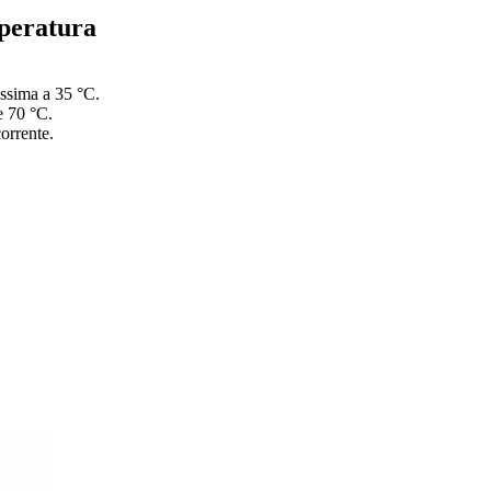
mperatura
assima a 35 °C.
e 70 °C.
orrente.