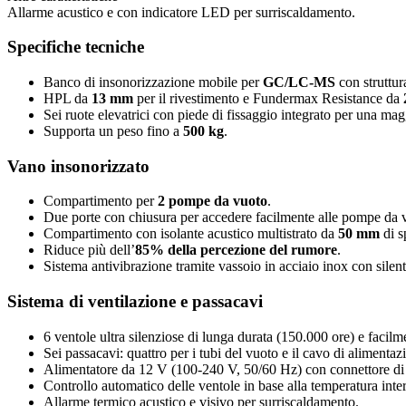
Allarme acustico e con indicatore LED per surriscaldamento.
Specifiche tecniche
Banco di insonorizzazione mobile per
GC/LC-MS
con struttura
HPL da
13 mm
per il rivestimento e Fundermax Resistance da
Sei ruote elevatrici con piede di fissaggio integrato per una magg
Supporta un peso fino a
500 kg
.
Vano insonorizzato
Compartimento per
2 pompe da vuoto
.
Due porte con chiusura per accedere facilmente alle pompe da vu
Compartimento con isolante acustico multistrato da
50 mm
di s
Riduce più dell’
85% della percezione del rumore
.
Sistema antivibrazione tramite vassoio in acciaio inox con silen
Sistema di ventilazione e passacavi
6 ventole ultra silenziose di lunga durata (150.000 ore) e facilmen
Sei passacavi: quattro per i tubi del vuoto e il cavo di alimentaz
Alimentatore da 12 V (100-240 V, 50/60 Hz) con connettore di 
Controllo automatico delle ventole in base alla temperatura inte
Allarme termico acustico e visivo per surriscaldamento.