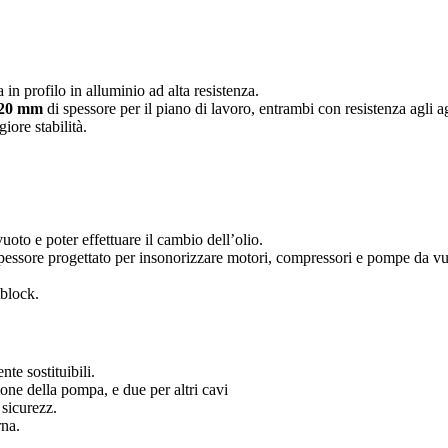
 in profilo in alluminio ad alta resistenza.
20 mm
di spessore per il piano di lavoro, entrambi con resistenza agli a
iore stabilità.
oto e poter effettuare il cambio dell’olio.
pessore progettato per insonorizzare motori, compressori e pompe da vu
tblock.
te sostituibili.
ione della pompa, e due per altri cavi
sicurezz.
rna.