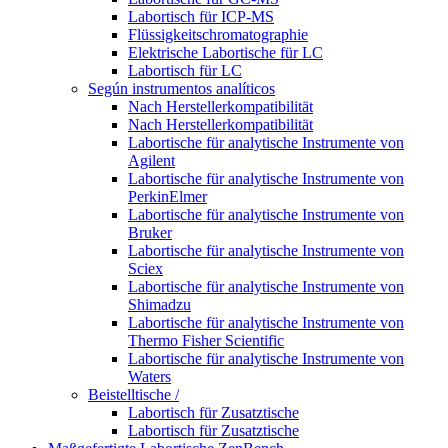
Labortisch für ICP-MS
Flüssigkeitschromatographie
Elektrische Labortische für LC
Labortisch für LC
Según instrumentos analíticos
Nach Herstellerkompatibilität
Nach Herstellerkompatibilität
Labortische für analytische Instrumente von
Agilent
Labortische für analytische Instrumente von
PerkinElmer
Labortische für analytische Instrumente von
Bruker
Labortische für analytische Instrumente von
Sciex
Labortische für analytische Instrumente von
Shimadzu
Labortische für analytische Instrumente von
Thermo Fisher Scientific
Labortische für analytische Instrumente von
Waters
Beistelltische /
Labortisch für Zusatztische
Labortisch für Zusatztische