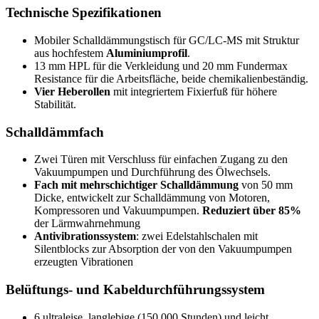
Technische Spezifikationen
Mobiler Schalldämmungstisch für GC/LC-MS mit Struktur
aus hochfestem
Aluminiumprofil
.
13 mm HPL für die Verkleidung und 20 mm Fundermax
Resistance für die Arbeitsfläche, beide chemikalienbeständig.
Vier Heberollen
mit integriertem Fixierfuß für höhere
Stabilität.
Schalldämmfach
Zwei Türen mit Verschluss für einfachen Zugang zu den
Vakuumpumpen und Durchführung des Ölwechsels.
Fach mit mehrschichtiger Schalldämmung
von 50 mm
Dicke, entwickelt zur Schalldämmung von Motoren,
Kompressoren und Vakuumpumpen.
Reduziert über 85%
der Lärmwahrnehmung
Antivibrationssystem
: zwei Edelstahlschalen mit
Silentblocks zur Absorption der von den Vakuumpumpen
erzeugten Vibrationen
Belüftungs- und Kabeldurchführungssystem
6 ultraleise, langlebige (150.000 Stunden) und leicht