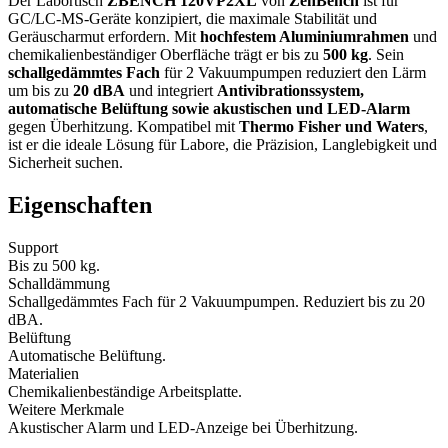
Der Labortisch
ZBENCH 120VP2XL
von
ZenBench
ist für
GC/LC-MS-Geräte konzipiert, die maximale Stabilität und
Geräuscharmut erfordern. Mit
hochfestem Aluminiumrahmen
und
chemikalienbeständiger Oberfläche trägt er bis zu
500 kg
. Sein
schallgedämmtes Fach
für
2 Vakuumpumpen
reduziert den Lärm
um bis zu
20 dBA
und integriert
Antivibrationssystem,
automatische Belüftung sowie akustischen und LED-Alarm
gegen Überhitzung. Kompatibel mit
Thermo Fisher und Waters
,
ist er die ideale Lösung für Labore, die Präzision, Langlebigkeit und
Sicherheit suchen.
Eigenschaften
Support
Bis zu 500 kg.
Schalldämmung
Schallgedämmtes Fach für 2 Vakuumpumpen. Reduziert bis zu 20
dBA.
Belüftung
Automatische Belüftung.
Materialien
Chemikalienbeständige Arbeitsplatte.
Weitere Merkmale
Akustischer Alarm und LED-Anzeige bei Überhitzung.