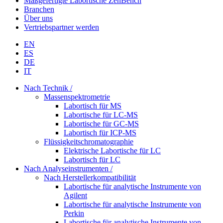
Maßgefertigte Labortische ZenBench
Branchen
Über uns
Vertriebspartner werden
EN
ES
DE
IT
Nach Technik /
Massenspektrometrie
Labortisch für MS
Labortische für LC-MS
Labortische für GC-MS
Labortisch für ICP-MS
Flüssigkeitschromatographie
Elektrische Labortische für LC
Labortisch für LC
Nach Analyseinstrumenten /
Nach Herstellerkompatibilität
Labortische für analytische Instrumente von
Agilent
Labortische für analytische Instrumente von
Perkin
Labortische für analytische Instrumente von