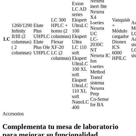
Nexera
Exion
inert /lite
LC AD
Nexera
series
X4
LC 300
Ekspert
Vanquish
I-series
Ac
1260/1290
Elute
HPLC +
UltraLC
+
Nexera
Mu
Infinity
Plus
horno (2
100
Módulo
UC
L
II/III (2
UHPLC
columnas)
Ekspert
cargador
LC
LC-
Ac
columnas)
Elute
Flexar
Ultra
Dionex
2030C
si
( 2
Plus Ole
XF-20
LC 110
ICS
NT
LC
columnas)
UHPLC
LC (2
soft
6000
Nexera IC
si
columnas)
Ekspert
HPILC
Ion
UltraLC
i-series
100 XL
Method
soft
Transf
Ekspert
sistema
UltraLC
Nexera
110 XL
Prep
soft
Co-Sense
NanoLC
for BA
400
Accesorios
Complementa tu mesa de laboratorio
para mejorar su funcionalidad