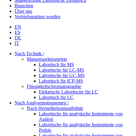
Maßgefertigte Labortische ZenBench
Branchen
Über uns
Vertriebspartner werden
EN
ES
DE
IT
Nach Technik /
Massenspektrometrie
Labortisch für MS
Labortische für LC-MS
Labortische für GC-MS
Labortisch für ICP-MS
Flüssigkeitschromatographie
Elektrische Labortische für LC
Labortisch für LC
Nach Analyseinstrumenten /
Nach Herstellerkompatibilität
Labortische für analytische Instrumente von
Agilent
Labortische für analytische Instrumente von
Perkin
Labortische für analytische Instrumente von