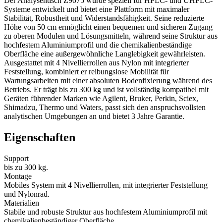
Der Analysentisch
Z9075
wurde speziell für
HPLC- und UHPLC-
Systeme
entwickelt und bietet eine Plattform mit maximaler
Stabilität, Robustheit und Widerstandsfähigkeit
.
Seine reduzierte
Höhe von
50 cm
ermöglicht einen bequemen und sicheren Zugang
zu oberen Modulen und Lösungsmitteln, während seine Struktur aus
hochfestem
Aluminiumprofil
und die chemikalienbeständige
Oberfläche eine außergewöhnliche Langlebigkeit gewährleisten
.
Ausgestattet mit
4 Nivellierrollen aus Nylon
mit integrierter
Feststellung, kombiniert er reibungslose Mobilität für
Wartungsarbeiten mit einer absoluten Bodenfixierung während des
Betriebs
.
Er trägt bis zu
300 kg
und ist vollständig kompatibel mit
Geräten führender Marken wie
Agilent, Bruker, Perkin, Sciex,
Shimadzu, Thermo und Waters
, passt sich den anspruchsvollsten
analytischen Umgebungen an und bietet
3 Jahre Garantie
.
Eigenschaften
Support
bis zu 300 kg.
Montage
Mobiles System mit 4 Nivellierrollen, mit integrierter Feststellung
und Nylonrad.
Materialien
Stabile und robuste Struktur aus hochfestem Aluminiumprofil mit
chemikalienbeständiger Oberfläche.