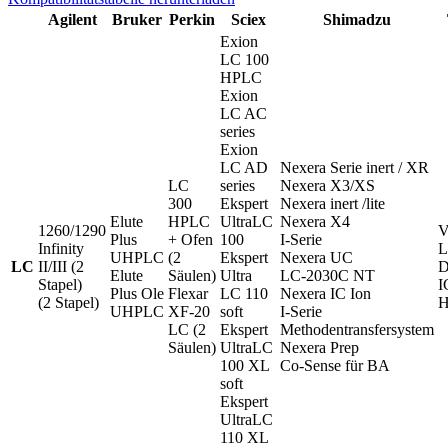
Agilent
Bruker
Perkin
Sciex
Shimadzu
Exion
LC 100
HPLC
Exion
LC AC
series
Exion
LC AD
Nexera Serie inert / XR
LC
series
Nexera X3/XS
300
Ekspert
Nexera inert /lite
Elute
HPLC
UltraLC
Nexera X4
1260/1290
V
Plus
+ Ofen
100
I-Serie
Infinity
L
UHPLC
(2
Ekspert
Nexera UC
LC
II/III (2
D
Elute
Säulen)
Ultra
LC-2030C NT
Stapel)
I
Plus Ole
Flexar
LC 110
Nexera IC Ion
(2 Stapel)
UHPLC
XF-20
soft
I-Serie
LC (2
Ekspert
Methodentransfersystem
Säulen)
UltraLC
Nexera Prep
100 XL
Co-Sense für BA
soft
Ekspert
UltraLC
110 XL