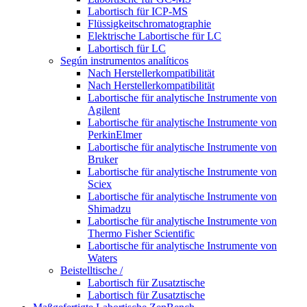
Labortisch für ICP-MS
Flüssigkeitschromatographie
Elektrische Labortische für LC
Labortisch für LC
Según instrumentos analíticos
Nach Herstellerkompatibilität
Nach Herstellerkompatibilität
Labortische für analytische Instrumente von
Agilent
Labortische für analytische Instrumente von
PerkinElmer
Labortische für analytische Instrumente von
Bruker
Labortische für analytische Instrumente von
Sciex
Labortische für analytische Instrumente von
Shimadzu
Labortische für analytische Instrumente von
Thermo Fisher Scientific
Labortische für analytische Instrumente von
Waters
Beistelltische /
Labortisch für Zusatztische
Labortisch für Zusatztische